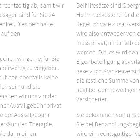
 rechtzeitig ab, damit wir
Beihilfesätze sind Oberg
sagen sind für Sie 24
Heilmittelkosten. Für di
frei. Dies beinhaltet
Regel private Zusatzvers
auf den
wird also entweder von
muss privat, innerhalb d
werden. D.h. es wird den
uchen wir gerne, für Sie
Eigenbeteiligung abverla
derweitig zu vergeben.
gesetzlich Krankenversic
n Ihnen ebenfalls keine
die restliche Summe vo
ich sein und die
liegt bei dem jeweiligen
ehalten wir uns vor den
Versicherten.
ner Ausfallgebühr privat
e der Ausfallgebühr
Sie bekommen von uns e
 versäumten Therapie.
Sie bei Behandlungsbegi
ie dann einen
wird ein rechtsgültiger V