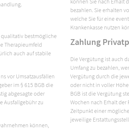
können Sie nach Erhalt d
handlung.
bezahlen. Sie erhalten vo
welche Sie für eine event
Krankenkasse nutzen kö
ie qualitativ bestmögliche
Zahlung Privatp
de Therapieumfeld
ürlich auch auf stabile
Die Vergütung ist auch d
Umfang zu bezahlen, wen
ns vor Umsatzausfällen
Vergütung durch die jewe
zgeber im § 615 BGB die
oder nicht in voller Höhe
istig abgesagte oder
BGB ist die Vergütung stet
e Ausfallgebühr zu
Wochen nach Erhalt der
Zeitpunkt einer mögliche
jeweilige Erstattungsstelle
t wahrnehmen können,