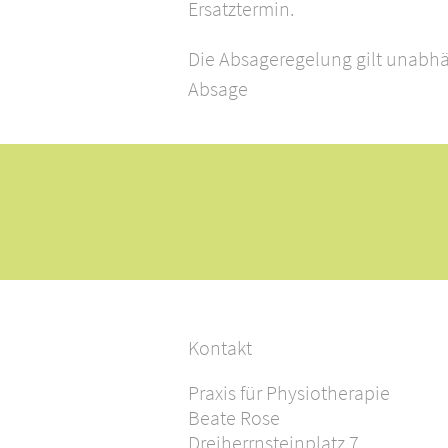
Ersatztermin.
Die Absageregelung gilt unabh
Absage
Kontakt
Praxis für Physiotherapie
Beate Rose
Dreiherrnsteinplatz 7