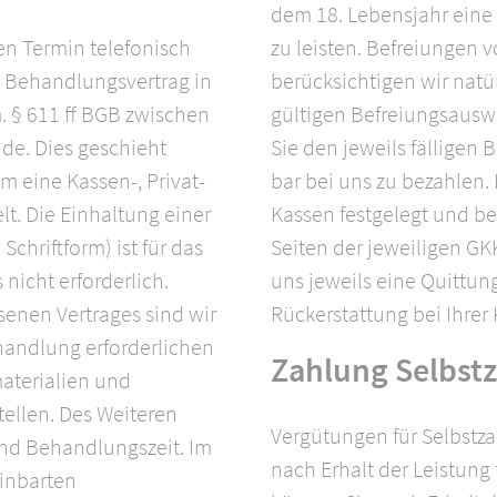
dem 18. Lebensjahr eine
nen Termin telefonisch
zu leisten. Befreiungen 
n Behandlungsvertrag in
berücksichtigen wir natü
. § 611 ff BGB zwischen
gültigen Befreiungsauswe
nde. Dies geschieht
Sie den jeweils fälligen 
m eine Kassen-, Privat-
bar bei uns zu bezahlen.
lt. Die Einhaltung einer
Kassen festgelegt und b
chriftform) ist für das
Seiten der jeweiligen GK
icht erforderlich.
uns jeweils eine Quittung
enen Vertrages sind wir
Rückerstattung bei Ihre
ehandlung erforderlichen
Zahlung Selbstz
aterialien und
tellen. Des Weiteren
Vergütungen für Selbstzah
end Behandlungszeit. Im
nach Erhalt der Leistung f
inbarten